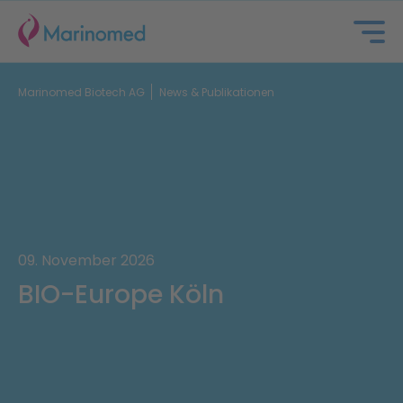
Marinomed Biotech AG
News & Publikationen
Über uns
09. November 2026
BIO-Europe Köln
Portfolio
Partnerschaften
Investoren & ESG