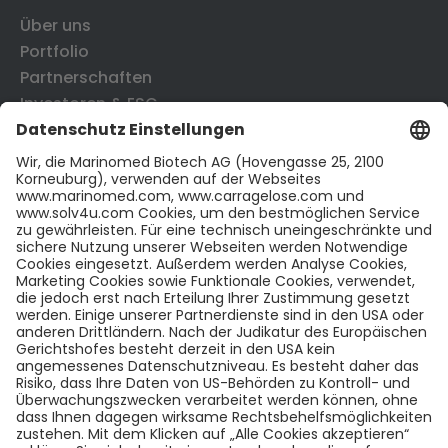
Über uns
Portfolio
Partnerschaften
Investoren & ESG
News & Publikationen
CONTACT US
Kontakt
Karriere
LinkedIn
Twitter
LEGAL INFO
Impressum
Datenschutzerklärung
Cookies