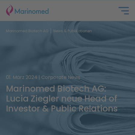
Marinomed Biotech AG
News & Publikationen
01. März 2024 | Corporate News
Marinomed Biotech AG:
Über uns
Lucia Ziegler neue Head of
Portfolio
Investor & Public Relations
Partnerschaften
Investoren & ESG